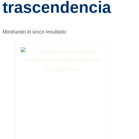
trascendencia
Mostrando el único resultado
Este
producto
tiene
múltiples
variantes.
Las
opciones
se
pueden
elegir
en