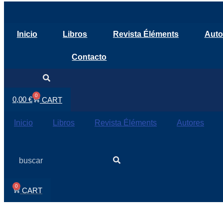
Ir
al
Inicio
Libros
Revista Éléments
Auto
contenido
Contacto
Search
0
0,00
€
CART
Inicio
Libros
Revista Éléments
Autores
Search
0
CART