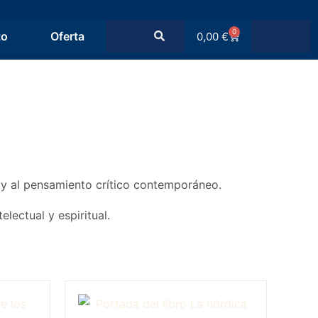
0
to
Oferta
0,00
€
ea y al pensamiento crítico contemporáneo.
lectual y espiritual.