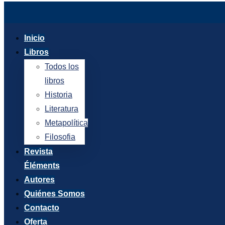
Ir
al
Inicio
contenido
Libros
Todos los
libros
Historia
Literatura
Metapolítica
Filosofia
Revista
Éléments
Autores
Quiénes Somos
Contacto
Oferta