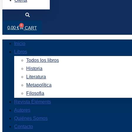
Oferta
Search
0
0,00
€
CART
Inicio
Libros
Todos los libros
Historia
Literatura
Metapolítica
Filosofia
Revista Éléments
Autores
Quiénes Somos
Contacto