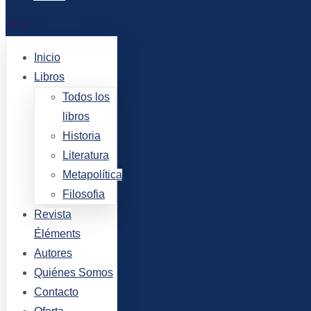
Inicio
Libros
Todos los
libros
Historia
Literatura
Metapolítica
Filosofia
Revista
Éléments
Autores
Quiénes Somos
Contacto