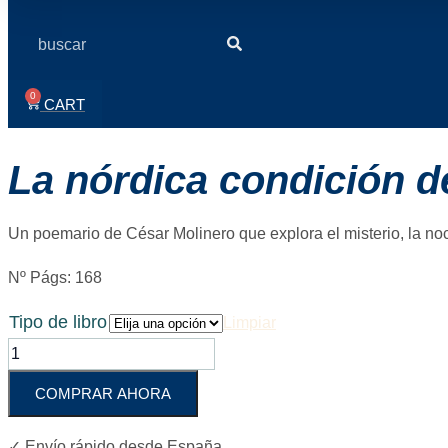
Search
0
CART
La nórdica condición de
Un poemario de César Molinero que explora el misterio, la noc
Nº Págs: 168
Tipo de libro
Limpiar
La
nórdica
condición
COMPRAR AHORA
de
las
✓ Envío rápido desde España