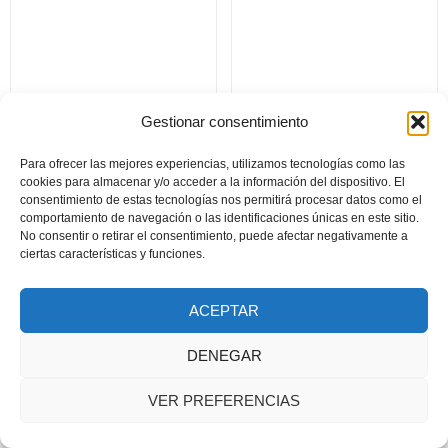
Gestionar consentimiento
El PSOE y la II
José Antonio: entre
Para ofrecer las mejores experiencias, utilizamos tecnologías como las
República:
odio y amor
cookies para almacenar y/o acceder a la información del dispositivo. El
¿democracia o
consentimiento de estas tecnologías nos permitirá procesar datos como el
comunismo?
comportamiento de navegación o las identificaciones únicas en este sitio.
No consentir o retirar el consentimiento, puede afectar negativamente a
ciertas características y funciones.
Documento seguridad GSPR
ACEPTAR
2024 © Todos los derechos reservados. Diseñado por Asa
DENEGAR
Publicidad y Fotografía
VER PREFERENCIAS