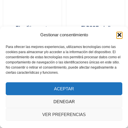
El político poeta
El PSOE y la II
República:
Gestionar consentimiento
¿democracia o
comunismo?
Para ofrecer las mejores experiencias, utilizamos tecnologías como las
cookies para almacenar y/o acceder a la información del dispositivo. El
consentimiento de estas tecnologías nos permitirá procesar datos como el
comportamiento de navegación o las identificaciones únicas en este sitio.
No consentir o retirar el consentimiento, puede afectar negativamente a
ciertas características y funciones.
Documento seguridad GSPR
2024 © Todos los derechos reservados. Diseñado por Asa
ACEPTAR
Publicidad y Fotografía
DENEGAR
VER PREFERENCIAS