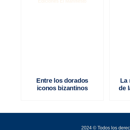
Entre los dorados
La 
iconos bizantinos
de l
2024 © Todos los derec