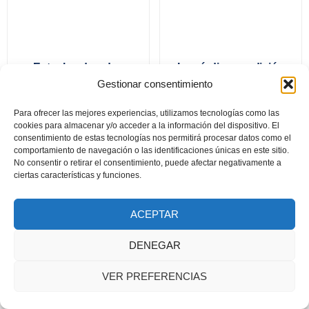
Entre los dorados
La nórdica condición
iconos bizantinos
de las fresas salvajes.
Gestionar consentimiento
Para ofrecer las mejores experiencias, utilizamos tecnologías como las
cookies para almacenar y/o acceder a la información del dispositivo. El
consentimiento de estas tecnologías nos permitirá procesar datos como el
Documento seguridad GSPR
comportamiento de navegación o las identificaciones únicas en este sitio.
No consentir o retirar el consentimiento, puede afectar negativamente a
2024 © Todos los derechos reservados. Diseñado por Asa
ciertas características y funciones.
Publicidad y Fotografía
ACEPTAR
DENEGAR
VER PREFERENCIAS