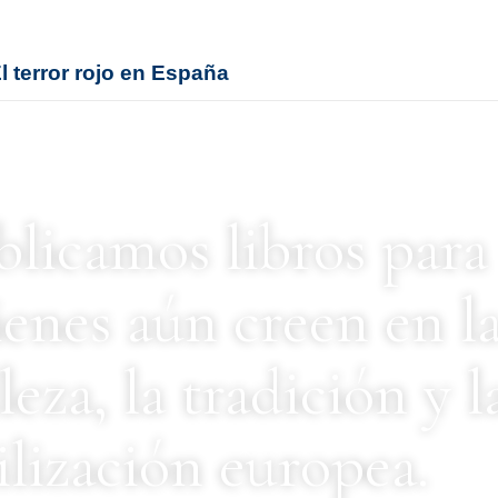
l terror rojo en España
licamos libros para
enes aún creen en l
leza, la tradición y l
ilización europea.