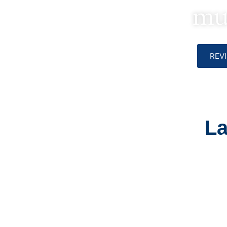
mu
REV
La