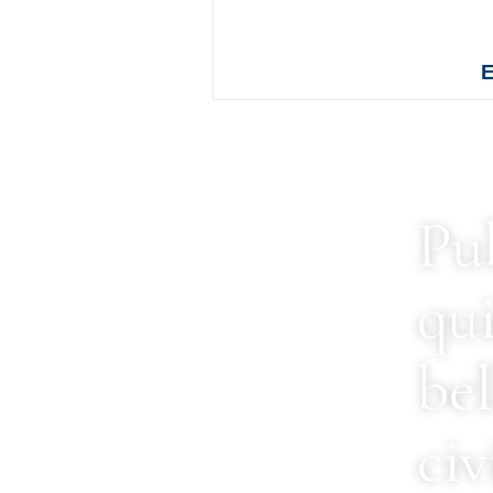
E
Pub
qui
bel
civ