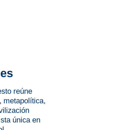
res
esto reúne
, metapolítica,
vilización
sta única en
l.