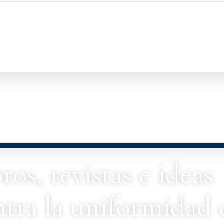
ros, revistas e ideas
tra la uniformidad 