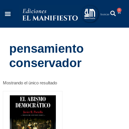
0
Revista Éléments
Quiénes Somos
pensamiento
conservador
Mostrando el único resultado