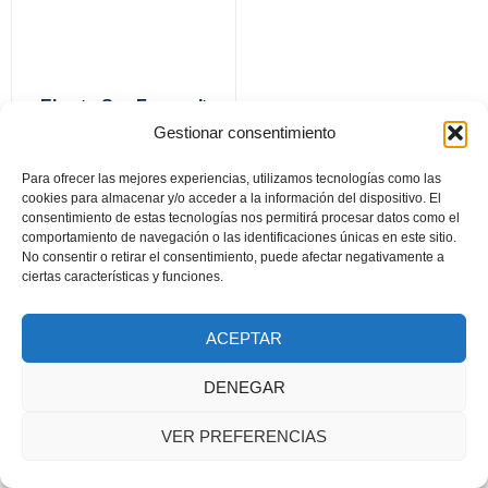
El puto San Foucault
Gestionar consentimiento
Para ofrecer las mejores experiencias, utilizamos tecnologías como las
cookies para almacenar y/o acceder a la información del dispositivo. El
Documento seguridad GSPR
consentimiento de estas tecnologías nos permitirá procesar datos como el
comportamiento de navegación o las identificaciones únicas en este sitio.
2024 © Todos los derechos reservados. Diseñado por Asa
No consentir o retirar el consentimiento, puede afectar negativamente a
Publicidad y Fotografía
ciertas características y funciones.
ACEPTAR
DENEGAR
VER PREFERENCIAS