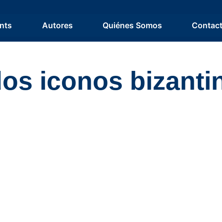
nts
Autores
Quiénes Somos
Contac
dos iconos bizanti