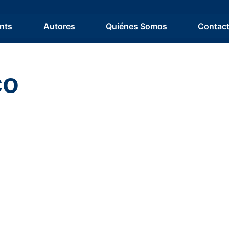
nts
Autores
Quiénes Somos
Contac
co