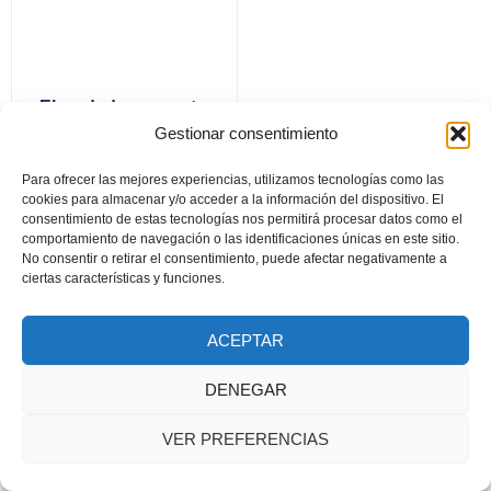
El verdadero amante.
Lope de Vega y el
Gestionar consentimiento
amor
Para ofrecer las mejores experiencias, utilizamos tecnologías como las
cookies para almacenar y/o acceder a la información del dispositivo. El
consentimiento de estas tecnologías nos permitirá procesar datos como el
comportamiento de navegación o las identificaciones únicas en este sitio.
Documento seguridad GSPR
No consentir o retirar el consentimiento, puede afectar negativamente a
ciertas características y funciones.
2024 © Todos los derechos reservados. Diseñado por Asa
Publicidad y Fotografía
ACEPTAR
DENEGAR
VER PREFERENCIAS