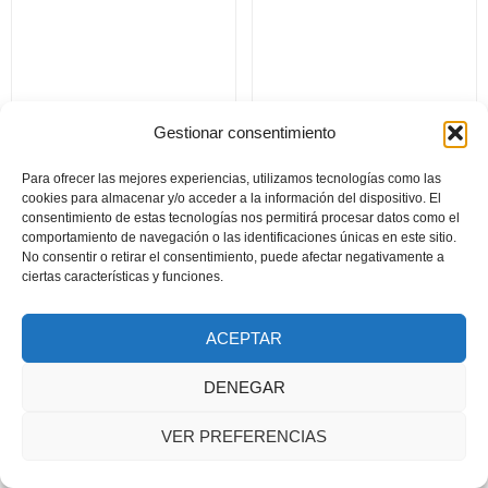
Gestionar consentimiento
Entre los dorados
La nórdica condición
Para ofrecer las mejores experiencias, utilizamos tecnologías como las
iconos bizantinos
de las fresas salvajes.
cookies para almacenar y/o acceder a la información del dispositivo. El
consentimiento de estas tecnologías nos permitirá procesar datos como el
comportamiento de navegación o las identificaciones únicas en este sitio.
No consentir o retirar el consentimiento, puede afectar negativamente a
ciertas características y funciones.
Documento seguridad GSPR
2024 © Todos los derechos reservados. Diseñado por Asa
ACEPTAR
Publicidad y Fotografía
DENEGAR
VER PREFERENCIAS